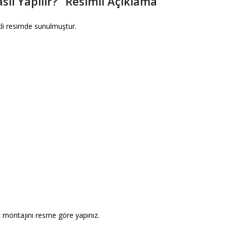
ıl Yapılır? “Resimli Açıklama”
kli resimde sunulmuştur.
Asil Asansör Asansör
Asil A
İstanbul 2025’te
İstanbu
21 Haziran 2025
21 Hazi
Çelik halatın
Çelik h
hasarlanma nedenleri
hasarl
nelerdir?
nelerdi
28 Şubat 2025
28 Şuba
ÇELİK HALATA
ÇELİK
z montajını resme göre yapınız.
KLEMENS MONTAJI
KLEME