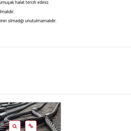
umuşak halat tercih ediniz.
NASIL YAPILIR?
NASIL 
28 Şubat 2025
28 Şuba
malıdır.
inin olmadığı unutulmamalıdır.