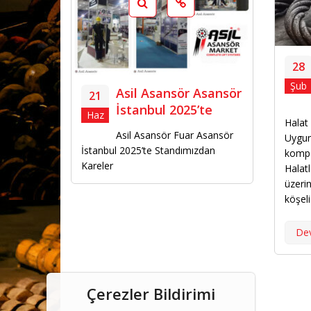
28
Şub
Asil Asansör Asansör
21
İstanbul 2025’te
Haz
Halat
Asil Asansör Fuar Asansör
Uygun
İstanbul 2025’te Standımızdan
kompoz
Kareler
Halatl
üzerin
köşel
De
Çerezler Bildirimi