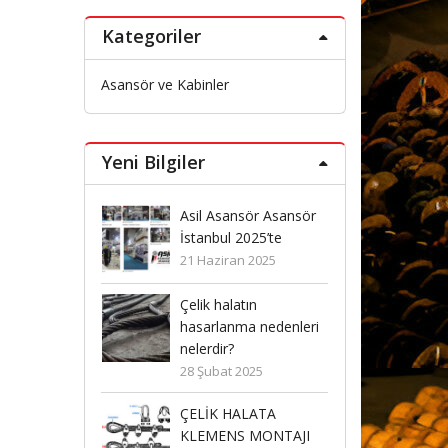
Kategoriler
Asansör ve Kabinler
Yeni Bilgiler
sansör Asansör
Asil Asansör Asansör
Asil A
l 2025’te
İstanbul 2025’te
İstanb
ran 2025
21 Haziran 2025
21 Haz
alatın
Çelik halatın
Çelik 
anma nedenleri
hasarlanma nedenleri
hasar
r?
nelerdir?
nelerd
t 2025
28 Şubat 2025
28 Şub
 HALATA
ÇELİK HALATA
ÇELİK
NS MONTAJI
KLEMENS MONTAJI
KLEM