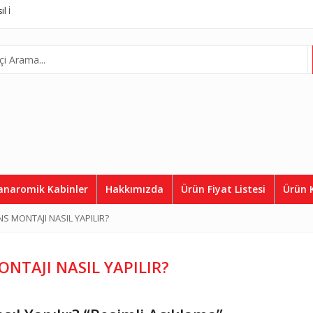
a, Asil Asansör
Complete Lift System
Telefon:
0507 812 36 50
anaromik Kabinler
Hakkımızda
Ürün Fiyat Listesi
Ürün 
S MONTAJI NASIL YAPILIR?
NTAJI NASIL YAPILIR?