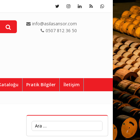
info@asilasansor.com
0507 812 36 50
Kataloğu
Pratik Bilgiler
İletişim
Arama: