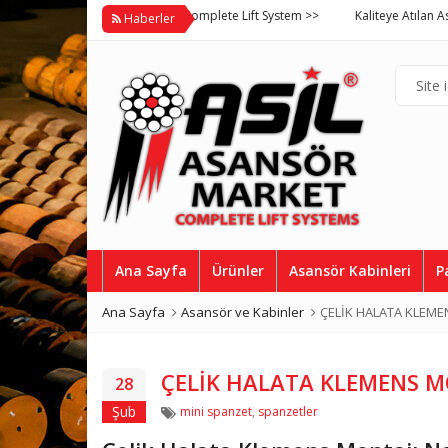
Asil Asansör Market Complete Lift System >>
Kaliteye Atılan Asil İmz
Haberler
Ana Sayfa
Ürünler
Asansör Kabinleri
P
Ana Sayfa
Asansör ve Kabinler
ÇELİK HALATA KLEMEN
ÇELİK HALATA KLEMENS MO
28
Etiketler
Şub
mini spanzet
,
spanzetler