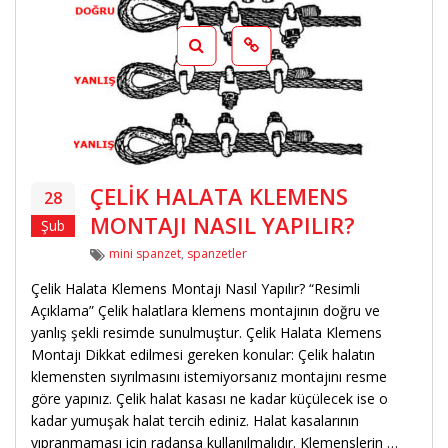
ÇELİK HALATA KLEMENS
28
MONTAJI NASIL YAPILIR?
Şub
Etiketler
mini spanzet
,
spanzetler
Çelik Halata Klemens Montajı Nasıl Yapılır? “Resimli
Açıklama” Çelik halatlara klemens montajının doğru ve
yanlış şekli resimde sunulmuştur. Çelik Halata Klemens
Montajı Dikkat edilmesi gereken konular: Çelik halatın
klemensten sıyrılmasını istemiyorsanız montajını resme
göre yapınız. Çelik halat kasası ne kadar küçülecek ise o
kadar yumuşak halat tercih ediniz. Halat kasalarının
yıpranmaması için radansa kullanılmalıdır. Klemenslerin …