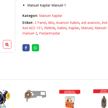
PARLAK
BUTE
Manuel Kapılar Manuel-1
Kategori:
Manuel Kapılar
Kaplamalar ASD 3092
Kaplam
PARLAK
PARLA
Etiket:
2 Panel
,
Akis
,
Asansor Kabini
,
asil asansör
,
Asil
Asil-AEZ-151
,
Elektrik
,
Kabini
,
Kapılar
,
Manuel
,
Manuel-
manuel-2
,
Paslanmazlar
Kaplamalar ASD 3088
Kaplam
PARLAK
BUTE
Kaplamalar ASD 3085
ASİL-B
PARLAK
Kaplamalar ASD 3075
ASİL-B
PARLAK