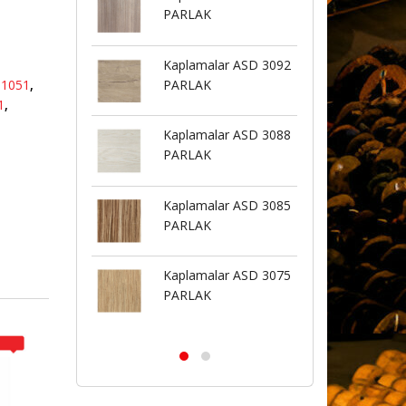
PARLAK
BUTE
alar ASD 3126
Kaplamalar ASD 3092
Kapla
K
PARLAK
PARL
-1051
,
1
,
alar ASD 3126
Kaplamalar ASD 3088
Kapla
PARLAK
BUTE
TN 2027
Kaplamalar ASD 3085
ASİL-
PARLAK
TN 2026
Kaplamalar ASD 3075
ASİL-
PARLAK