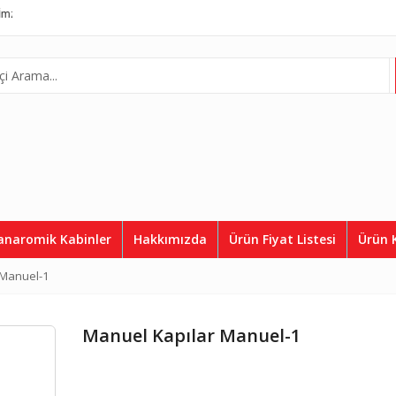
a, Asil Asansör
Complete Lift System
Telefon:
0507 812 36 50
anaromik Kabinler
Hakkımızda
Ürün Fiyat Listesi
Ürün 
 Manuel-1
Manuel Kapılar Manuel-1
Kaplamalar ASD 3096
Kaplam