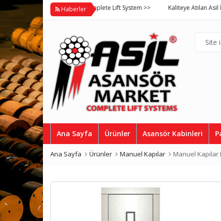
Asil Asansör Market Complete Lift System >>
Kaliteye Atılan Asil İmz
Haberler
Ana Sayfa
Ürünler
Asansör Kabinleri
P
Ana Sayfa
Ürünler
Manuel Kapılar
Manuel Kapılar