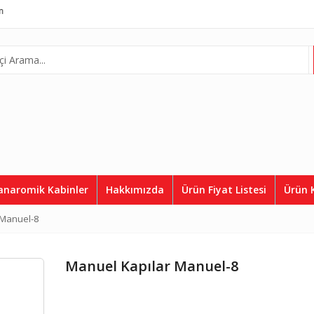
Telefon:
0507 812 36 50
anaromik Kabinler
Hakkımızda
Ürün Fiyat Listesi
Ürün 
 Manuel-8
Manuel Kapılar Manuel-8
lar ASD 3096
Kaplamalar ASD 3069
Kaplam