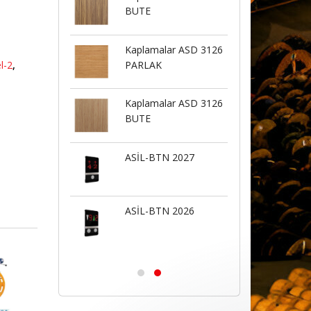
K
BUTE
PARL
alar ASD 3092
Kaplamalar ASD 3126
Kapla
K
PARLAK
PARL
l-2
,
alar ASD 3088
Kaplamalar ASD 3126
Kapla
K
BUTE
PARL
alar ASD 3085
ASİL-BTN 2027
Kapla
K
PARL
alar ASD 3075
ASİL-BTN 2026
Kapla
K
PARL