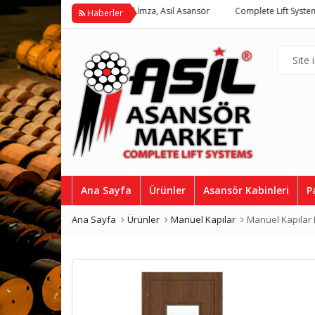
em >>
Kaliteye Atılan Asil İmza, Asil Asansör
Complete Lift System
Haberler
Ana Sayfa
Ürünler
Asansör Kabinleri
P
Ana Sayfa
Ürünler
Manuel Kapılar
Manuel Kapılar
Kaplama