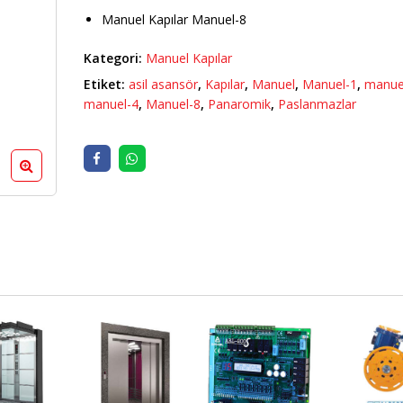
K
BUTE
PARLA
Manuel Kapılar Manuel-8
Kategori:
Manuel Kapılar
lar ASD 3092
Kaplamalar ASD 3126
Kaplam
K
PARLAK
PARLA
Etiket:
asil asansör
,
Kapılar
,
Manuel
,
Manuel-1
,
manue
manuel-4
,
Manuel-8
,
Panaromik
,
Paslanmazlar
lar ASD 3088
Kaplamalar ASD 3126
Kaplam
K
BUTE
PARLA
lar ASD 3085
ASİL-BTN 2027
Kaplam
K
PARLA
lar ASD 3075
ASİL-BTN 2026
Kaplam
K
PARLA