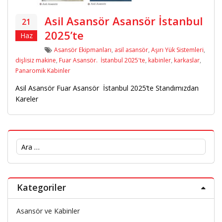
Asil Asansör Asansör İstanbul
21
2025’te
Haz
Etiketler
Asansör Ekipmanları
,
asil asansör
,
Aşırı Yük Sistemleri
,
dişlisiz makine
,
Fuar Asansör. İstanbul 2025'te
,
kabinler
,
karkaslar
,
Panaromik Kabinler
Asil Asansör Fuar Asansör İstanbul 2025’te Standımızdan
Kareler
Arama:
Kategoriler
Asansör ve Kabinler