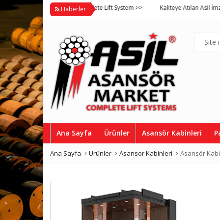
il Asansör Market Complete Lift System >>
Kaliteye Atılan Asil İmza, Asil 
Haberler
Ana Sayfa
Ürünler
Asansör Kabinleri
P
Ana Sayfa
Ürünler
Asansor Kabinleri
Asansör Kabin
Ka