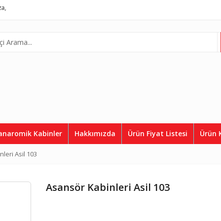
Asansör
Complete Lift System
Telefon:
0507 812 36 50
anaromik Kabinler
Hakkımızda
Ürün Fiyat Listesi
Ürün 
leri Asil 103
Asansör Kabinleri Asil 103
plamalar ASD 3096
Kaplamalar ASD 3069
K