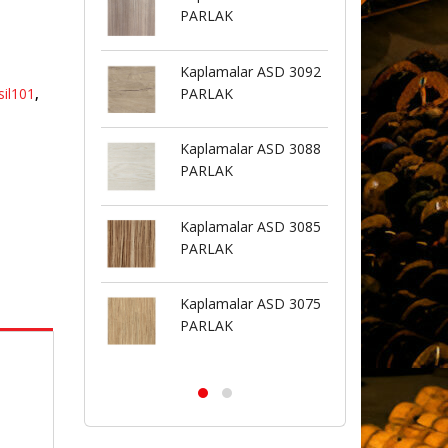
ARLAK
BUTE
aplamalar ASD 3092
Kaplamalar ASD 3126
ARLAK
PARLAK
sil101
,
aplamalar ASD 3088
Kaplamalar ASD 3126
ARLAK
BUTE
aplamalar ASD 3085
ASİL-BTN 2027
ARLAK
aplamalar ASD 3075
ASİL-BTN 2026
ARLAK