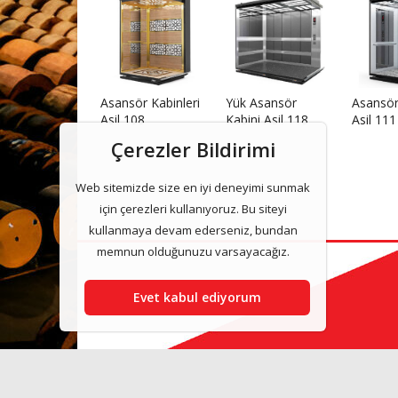
Asansör Kabinleri
Yük Asansör
Asansör
Asil 108
Kabini Asil 118
Asil 111
Çerezler Bildirimi
Web sitemizde size en iyi deneyimi sunmak
için çerezleri kullanıyoruz. Bu siteyi
kullanmaya devam ederseniz, bundan
memnun olduğunuzu varsayacağız.
Evet kabul ediyorum
Asilasansor & Asansor Kabinleri 2025 www.asilasans