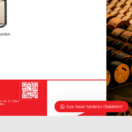
Hizmetlerimiz hakkında daha ayrıntılı
inleri
bilgi almak için bize buradan 08:00 -
18:00 saatleri mesaj yazabilirsiniz
👋 Merhaba, nasıl yardımcı
olabilirim?
Size Nasıl Yardımcı Olabilirim?