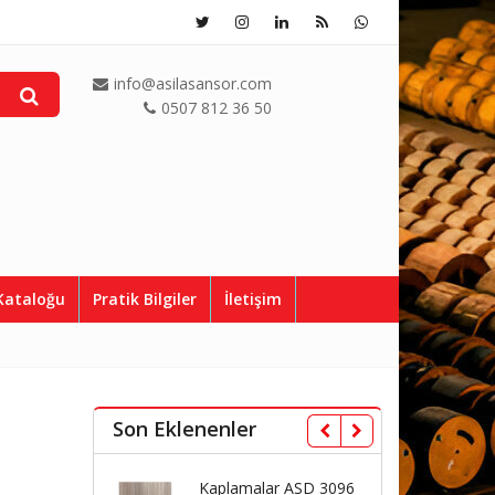
info@asilasansor.com
0507 812 36 50
Kataloğu
Pratik Bilgiler
İletişim
Son Eklenenler
aplamalar ASD 3096
Kaplamalar ASD 3069