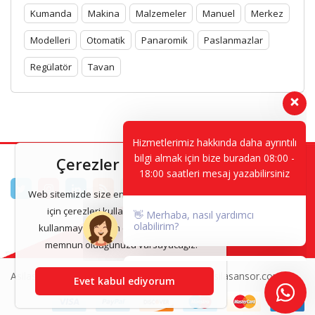
Kumanda
Makina
Malzemeler
Manuel
Merkez
Modelleri
Otomatik
Panaromik
Paslanmazlar
Regülatör
Tavan
Hizmetlerimiz hakkında daha ayrıntılı
bilgi almak için bize buradan 08:00 -
18:00 saatleri mesaj yazabilirsiniz
Çerezler Bildirimi
👋 Merhaba, nasıl yardımcı
Web sitemizde size en iyi deneyimi sunmak
olabilirim?
için çerezleri kullanıyoruz. Bu siteyi
kullanmaya devam ederseniz, bundan
memnun olduğunuzu varsayacağız.
Asilasansor & Asansor Kabinleri 2025 www.asilasansor.com
Evet kabul ediyorum