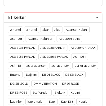
Etikelter
2 Panel
3 Panel
akar
Akis
Asansor Kabini
asansör
Asansör Kabinleri
ASD 3036 BUTE
ASD 3036 PARLAK
ASD 3038 PARLAK
ASD 3040 PARLAK
ASD 3053 PARLAK
ASD 3056 B PARLAK
Asil-1051
Asil 118
asila asansor
asil asansör
asiller asansör
Butonu
Dağıtım
DB 01 BLACK
DB SB BLACK
DG SB GOLD
DM V VIBRATION
DR 01 ROSE
DR SB ROSE
Eco Yandan
Elektrik
Kabini
kabinler
kaplamalar
Kapı
Kapı Kilit
Kapılar