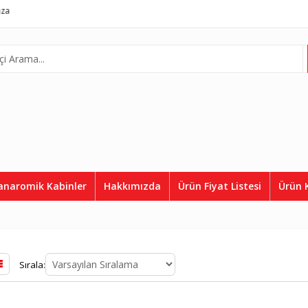
l Asansör
Complete Lift System
Telefon:
0507 812 36 50
anaromik Kabinler
Hakkımızda
Ürün Fiyat Listesi
Ürün 
Sırala: