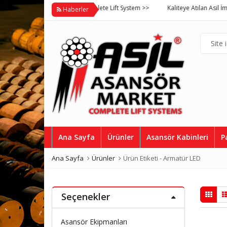
Asil Asansör Market Complete Lift System >>
Kaliteye Atılan Asil İmza, Asi
Haberler
Ana Sayfa
Ürünler
Asansör Kabinleri
P
Ana Sayfa
Ürünler
Ürün Etiketi -
Armatür LED
Seçenekler
Asansör Ekipmanları