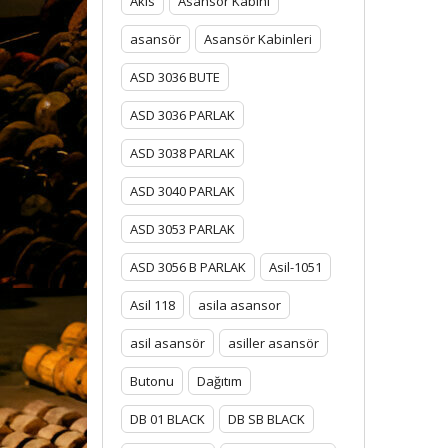
Akis
Asansor Kabini
asansör
Asansör Kabinleri
ASD 3036 BUTE
ASD 3036 PARLAK
ASD 3038 PARLAK
ASD 3040 PARLAK
ASD 3053 PARLAK
ASD 3056 B PARLAK
Asil-1051
Asil 118
asila asansor
asil asansör
asiller asansör
Butonu
Dağıtım
DB 01 BLACK
DB SB BLACK