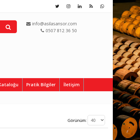
info@asilasansor.com
0507 812 36 50
Kataloğu
Pratik Bilgiler
İletişim
Görünüm: