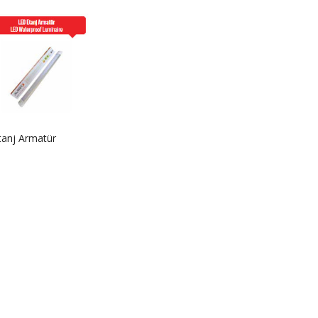
tanj Armatür
ASİL-BTN 2027