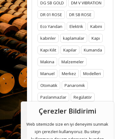
DG SB GOLD
DM V VIBRATION
DR 01 ROSE
DR SB ROSE
Eco Yandan
Elektrik
Kabini
kabinler
kaplamalar
Kapı
Kapı Kilit
Kapılar
Kumanda
Makina
Malzemeler
Manuel
Merkez
Modelleri
Otomatik
Panaromik
Paslanmazlar
Regülatör
Çerezler Bildirimi
Tavan
Web sitemizde size en iyi deneyimi sunmak
için çerezleri kullanıyoruz. Bu siteyi