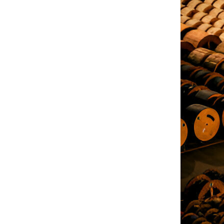
Hizmetlerimiz hakkında daha ayrıntılı
bilgi almak için bize buradan 08:00 -