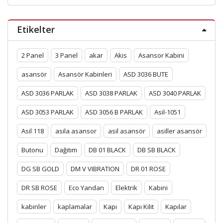
Etikelter
2 Panel
3 Panel
akar
Akis
Asansor Kabini
asansör
Asansör Kabinleri
ASD 3036 BUTE
ASD 3036 PARLAK
ASD 3038 PARLAK
ASD 3040 PARLAK
ASD 3053 PARLAK
ASD 3056 B PARLAK
Asil-1051
Asil 118
asila asansor
asil asansör
asiller asansör
Butonu
Dağıtım
DB 01 BLACK
DB SB BLACK
DG SB GOLD
DM V VIBRATION
DR 01 ROSE
DR SB ROSE
Eco Yandan
Elektrik
Kabini
kabinler
kaplamalar
Kapı
Kapı Kilit
Kapılar