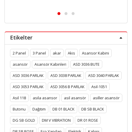
Etikelter
2 Panel
3 Panel
akar
Akis
Asansor Kabini
asansör
Asansör Kabinleri
ASD 3036 BUTE
ASD 3036 PARLAK
ASD 3038 PARLAK
ASD 3040 PARLAK
ASD 3053 PARLAK
ASD 3056 B PARLAK
Asil-1051
Asil 118
asila asansor
asil asansör
asiller asansör
Butonu
Dağıtım
DB 01 BLACK
DB SB BLACK
DG SB GOLD
DM V VIBRATION
DR 01 ROSE
DR SB ROSE
Eco Yandan
Elektrik
Kabini