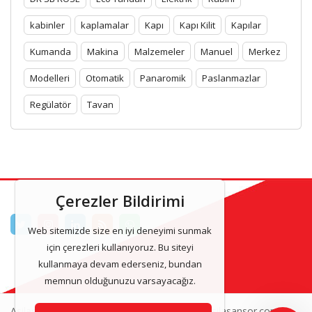
kabinler
kaplamalar
Kapı
Kapı Kilit
Kapılar
Kumanda
Makina
Malzemeler
Manuel
Merkez
Modelleri
Otomatik
Panaromik
Paslanmazlar
Regülatör
Tavan
Çerezler Bildirimi
Web sitemizde size en iyi deneyimi sunmak
için çerezleri kullanıyoruz. Bu siteyi
kullanmaya devam ederseniz, bundan
memnun olduğunuzu varsayacağız.
Asilasansor & Asansor Kabinleri 2025 www.asilasansor.com