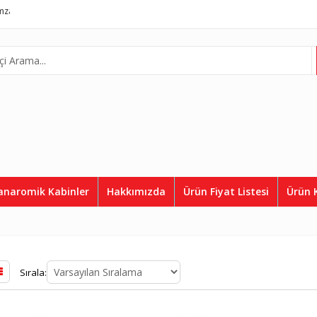
l Asansör
Complete Lift System
Telefon:
0507 812 36 50
anaromik Kabinler
Hakkımızda
Ürün Fiyat Listesi
Ürün 
Sırala: