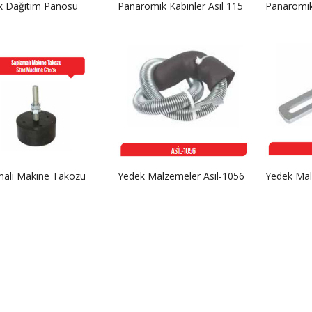
ik Dağıtım Panosu
Panaromik Kabinler Asil 115
Panaromik 
ASİL-BTN 2026
ASİL-BTN 2025
ASİL-BTN 2024
malı Makine Takozu
Yedek Malzemeler Asil-1056
Yedek Mal