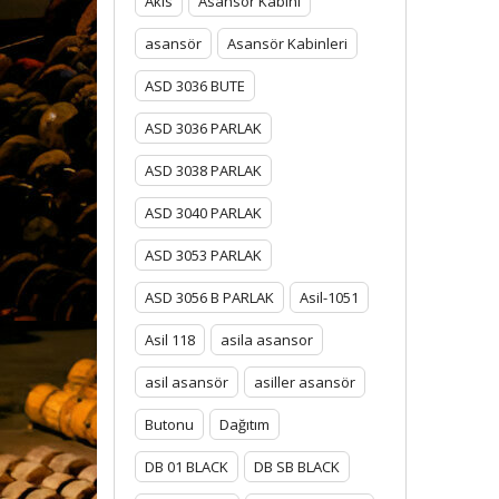
Akis
Asansor Kabini
asansör
Asansör Kabinleri
ASD 3036 BUTE
ASD 3036 PARLAK
ASD 3038 PARLAK
ASD 3040 PARLAK
ASD 3053 PARLAK
ASD 3056 B PARLAK
Asil-1051
Asil 118
asila asansor
asil asansör
asiller asansör
Butonu
Dağıtım
DB 01 BLACK
DB SB BLACK