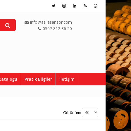
info@asilasansor.com
0507 812 36 50
Kataloğu
Pratik Bilgiler
İletişim
Görünüm: