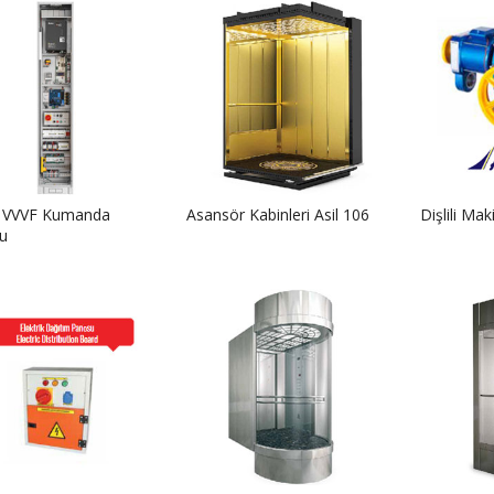
 VVVF Kumanda
Asansör Kabinleri Asil 106
Dişlili Ma
u
ASİL-BTN 2027