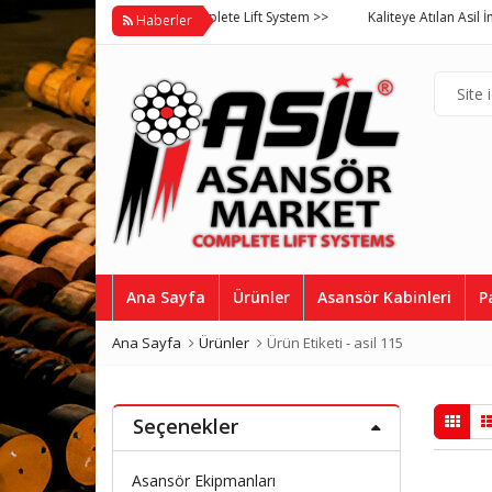
Asil Asansör Market Complete Lift System >>
Kaliteye Atılan Asil İmza, Asi
Haberler
Ana Sayfa
Ürünler
Asansör Kabinleri
P
Ana Sayfa
Ürünler
Ürün Etiketi -
asil 115
Seçenekler
Asansör Ekipmanları