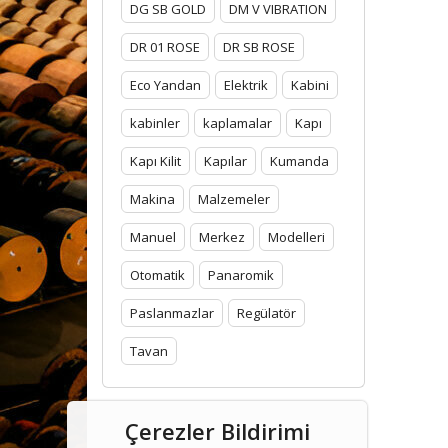
DG SB GOLD
DM V VIBRATION
DR 01 ROSE
DR SB ROSE
Eco Yandan
Elektrik
Kabini
kabinler
kaplamalar
Kapı
Kapı Kilit
Kapılar
Kumanda
Makina
Malzemeler
Manuel
Merkez
Modelleri
Otomatik
Panaromik
Paslanmazlar
Regülatör
Tavan
Çerezler Bildirimi