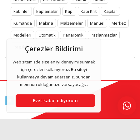
kabinler
kaplamalar
Kapı
Kapı Kilit
Kapılar
Kumanda
Makina
Malzemeler
Manuel
Merkez
Modelleri
Otomatik
Panaromik
Paslanmazlar
Çerezler Bildirimi
Regülatör
Tavan
Web sitemizde size en iyi deneyimi sunmak
için çerezleri kullanıyoruz. Bu siteyi
kullanmaya devam ederseniz, bundan
memnun olduğunuzu varsayacağız.
Evet kabul ediyorum
Asilasansor & Asansor Kabinleri 2025 www.asilasansor.com