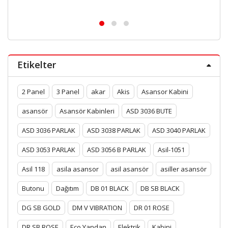
Etikelter
2 Panel
3 Panel
akar
Akis
Asansor Kabini
asansör
Asansör Kabinleri
ASD 3036 BUTE
ASD 3036 PARLAK
ASD 3038 PARLAK
ASD 3040 PARLAK
ASD 3053 PARLAK
ASD 3056 B PARLAK
Asil-1051
Asil 118
asila asansor
asil asansör
asiller asansör
Butonu
Dağıtım
DB 01 BLACK
DB SB BLACK
DG SB GOLD
DM V VIBRATION
DR 01 ROSE
DR SB ROSE
Eco Yandan
Elektrik
Kabini