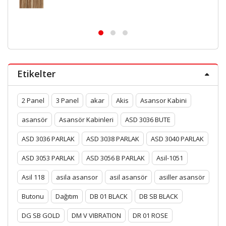
Etikelter
2 Panel
3 Panel
akar
Akis
Asansor Kabini
asansör
Asansör Kabinleri
ASD 3036 BUTE
ASD 3036 PARLAK
ASD 3038 PARLAK
ASD 3040 PARLAK
ASD 3053 PARLAK
ASD 3056 B PARLAK
Asil-1051
Asil 118
asila asansor
asil asansör
asiller asansör
Butonu
Dağıtım
DB 01 BLACK
DB SB BLACK
DG SB GOLD
DM V VIBRATION
DR 01 ROSE