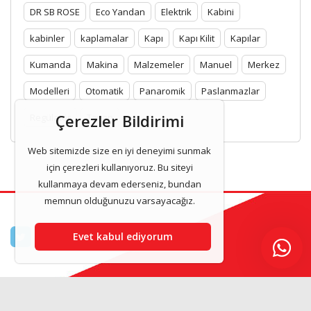
DR SB ROSE
Eco Yandan
Elektrik
Kabini
kabinler
kaplamalar
Kapı
Kapı Kilit
Kapılar
Kumanda
Makina
Malzemeler
Manuel
Merkez
Modelleri
Otomatik
Panaromik
Paslanmazlar
Çerezler Bildirimi
Regülatör
Tavan
Web sitemizde size en iyi deneyimi sunmak
için çerezleri kullanıyoruz. Bu siteyi
kullanmaya devam ederseniz, bundan
memnun olduğunuzu varsayacağız.
Evet kabul ediyorum