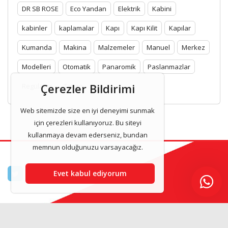
DR SB ROSE
Eco Yandan
Elektrik
Kabini
kabinler
kaplamalar
Kapı
Kapı Kilit
Kapılar
Kumanda
Makina
Malzemeler
Manuel
Merkez
Modelleri
Otomatik
Panaromik
Paslanmazlar
Çerezler Bildirimi
Regülatör
Tavan
Web sitemizde size en iyi deneyimi sunmak
için çerezleri kullanıyoruz. Bu siteyi
kullanmaya devam ederseniz, bundan
memnun olduğunuzu varsayacağız.
Evet kabul ediyorum