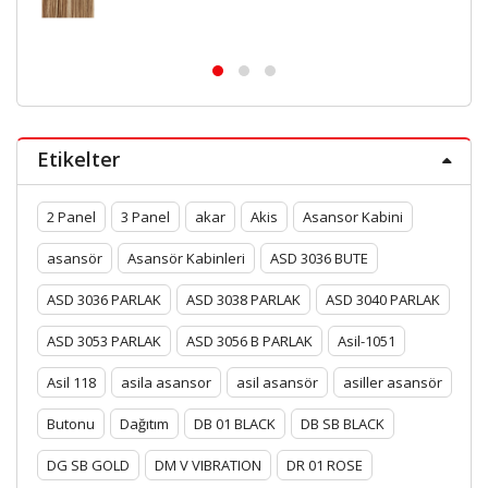
Etikelter
2 Panel
3 Panel
akar
Akis
Asansor Kabini
asansör
Asansör Kabinleri
ASD 3036 BUTE
ASD 3036 PARLAK
ASD 3038 PARLAK
ASD 3040 PARLAK
ASD 3053 PARLAK
ASD 3056 B PARLAK
Asil-1051
Asil 118
asila asansor
asil asansör
asiller asansör
Butonu
Dağıtım
DB 01 BLACK
DB SB BLACK
DG SB GOLD
DM V VIBRATION
DR 01 ROSE