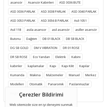
asansör
Asansör Kabinleri
ASD 3036 BUTE
ASD 3036 PARLAK
ASD 3038 PARLAK
ASD 3040 PARLAK
ASD 3053 PARLAK
ASD 3056 B PARLAK
Asil-1051
Asil 118
asila asansor
asil asansör
asiller asansör
Butonu
Dağıtım
DB 01 BLACK
DB SB BLACK
DG SB GOLD
DM V VIBRATION
DR 01 ROSE
DR SB ROSE
Eco Yandan
Elektrik
Kabini
kabinler
kaplamalar
Kapı
Kapı Kilit
Kapılar
Kumanda
Makina
Malzemeler
Manuel
Merkez
Modelleri
Otomatik
Panaromik
Paslanmazlar
Çerezler Bildirimi
Regülatör
Tavan
Web sitemizde size en iyi deneyimi sunmak