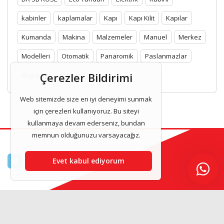
kabinler
kaplamalar
Kapı
Kapı Kilit
Kapılar
Kumanda
Makina
Malzemeler
Manuel
Merkez
Modelleri
Otomatik
Panaromik
Paslanmazlar
Çerezler Bildirimi
Regülatör
Tavan
Web sitemizde size en iyi deneyimi sunmak
için çerezleri kullanıyoruz. Bu siteyi
kullanmaya devam ederseniz, bundan
memnun olduğunuzu varsayacağız.
Evet kabul ediyorum
Asilasansor & Asansor Kabinleri 2025 www.asilasansor.com