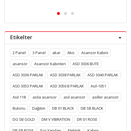
Etikelter
2 Panel
3 Panel
akar
Akis
Asansor Kabini
asansör
Asansör Kabinleri
ASD 3036 BUTE
ASD 3036 PARLAK
ASD 3038 PARLAK
ASD 3040 PARLAK
ASD 3053 PARLAK
ASD 3056 B PARLAK
Asil-1051
Asil 118
asila asansor
asil asansör
asiller asansör
Butonu
Dağıtım
DB 01 BLACK
DB SB BLACK
DG SB GOLD
DM V VIBRATION
DR 01 ROSE
DR SB ROSE
Eco Yandan
Elektrik
Kabini