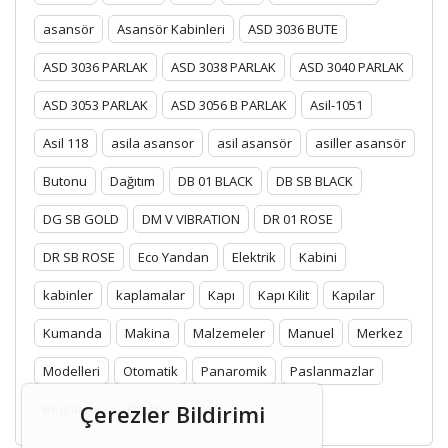
asansör
Asansör Kabinleri
ASD 3036 BUTE
ASD 3036 PARLAK
ASD 3038 PARLAK
ASD 3040 PARLAK
ASD 3053 PARLAK
ASD 3056 B PARLAK
Asil-1051
Asil 118
asila asansor
asil asansör
asiller asansör
Butonu
Dağıtım
DB 01 BLACK
DB SB BLACK
DG SB GOLD
DM V VIBRATION
DR 01 ROSE
DR SB ROSE
Eco Yandan
Elektrik
Kabini
kabinler
kaplamalar
Kapı
Kapı Kilit
Kapılar
Kumanda
Makina
Malzemeler
Manuel
Merkez
Modelleri
Otomatik
Panaromik
Paslanmazlar
Çerezler Bildirimi
Regülatör
Tavan