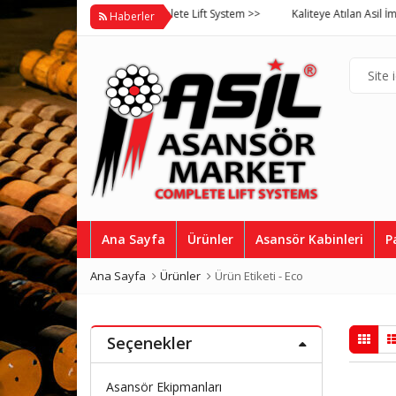
Asil Asansör Market Complete Lift System >>
Kaliteye Atılan Asil İmza, Asi
Haberler
Ana Sayfa
Ürünler
Asansör Kabinleri
P
Ana Sayfa
Ürünler
Ürün Etiketi -
Eco
Seçenekler
Asansör Ekipmanları