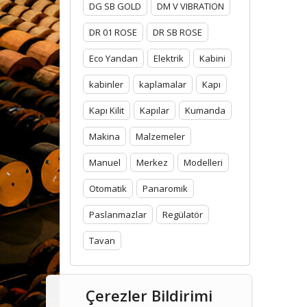
DG SB GOLD
DM V VIBRATION
DR 01 ROSE
DR SB ROSE
Eco Yandan
Elektrik
Kabini
kabinler
kaplamalar
Kapı
Kapı Kilit
Kapılar
Kumanda
Makina
Malzemeler
Manuel
Merkez
Modelleri
Otomatik
Panaromik
Paslanmazlar
Regülatör
Tavan
Çerezler Bildirimi