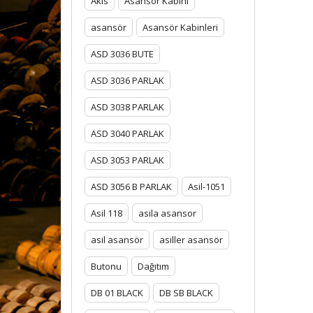
Akis
Asansor Kabini
asansör
Asansör Kabinleri
ASD 3036 BUTE
ASD 3036 PARLAK
ASD 3038 PARLAK
ASD 3040 PARLAK
ASD 3053 PARLAK
ASD 3056 B PARLAK
Asil-1051
Asil 118
asila asansor
asil asansör
asiller asansör
Butonu
Dağıtım
DB 01 BLACK
DB SB BLACK