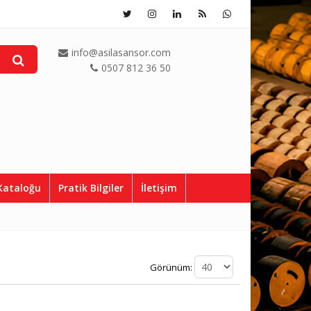
info@asilasansor.com
0507 812 36 50
Kataloğu
Pratik Bilgiler
İletişim
Görünüm: