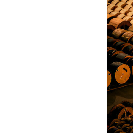
Hizmetlerimiz hakkında daha ayrıntılı
bilgi almak için bize buradan 08:00 -
18:00 saatleri mesaj yazabilirsiniz