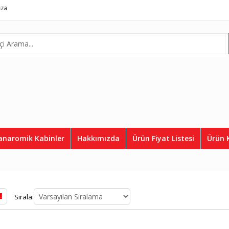
l Asansör
Complete Lift System
Telefon:
0507 812 36 50
anaromik Kabinler
Hakkımızda
Ürün Fiyat Listesi
Ürün 
Sırala: