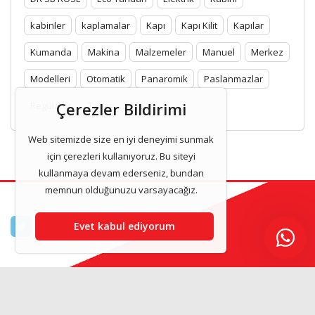
kabinler
kaplamalar
Kapı
Kapı Kilit
Kapılar
Kumanda
Makina
Malzemeler
Manuel
Merkez
Modelleri
Otomatik
Panaromik
Paslanmazlar
Çerezler Bildirimi
Regülatör
Tavan
Web sitemizde size en iyi deneyimi sunmak
için çerezleri kullanıyoruz. Bu siteyi
kullanmaya devam ederseniz, bundan
memnun olduğunuzu varsayacağız.
Evet kabul ediyorum
Asilasansor & Asansor Kabinleri 2025 www.asilasansor.com