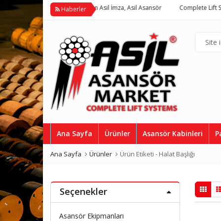
System >>
Kaliteye Atılan Asil İmza, Asil Asansör
Complete Lift Syste
Haberler
Ana Sayfa
Ürünler
Asansör Kabinleri
P
Ana Sayfa
Ürünler
Ürün Etiketi -
Halat Başlığı
Seçenekler
Asansör Ekipmanları