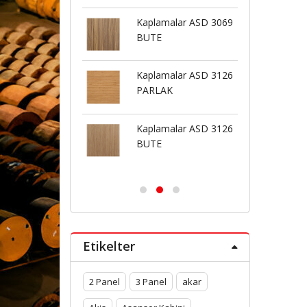
lamalar ASD 3092
Kaplamalar ASD 3069
AS
LAK
BUTE
lamalar ASD 3088
Kaplamalar ASD 3126
AS
LAK
PARLAK
lamalar ASD 3085
Kaplamalar ASD 3126
AS
LAK
BUTE
Etikelter
2 Panel
3 Panel
akar