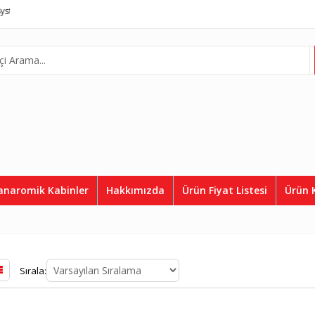
m
Telefon:
0507 812 36 50
anaromik Kabinler
Hakkımızda
Ürün Fiyat Listesi
Ürün 
Sırala: