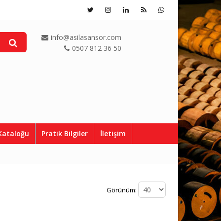
info@asilasansor.com
0507 812 36 50
Kataloğu
Pratik Bilgiler
İletişim
Görünüm: