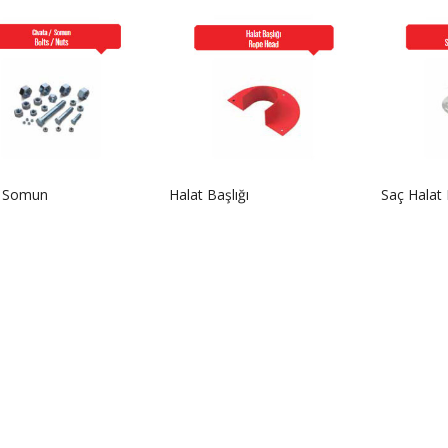
a Somun
Halat Başlığı
Saç Halat 
İL-BTN 2027