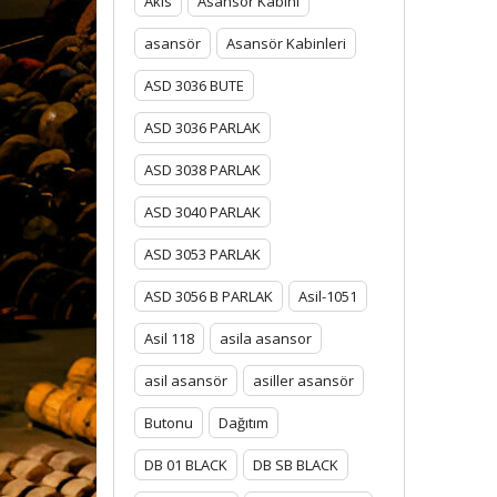
Akis
Asansor Kabini
asansör
Asansör Kabinleri
ASD 3036 BUTE
ASD 3036 PARLAK
ASD 3038 PARLAK
ASD 3040 PARLAK
ASD 3053 PARLAK
ASD 3056 B PARLAK
Asil-1051
Asil 118
asila asansor
asil asansör
asiller asansör
Butonu
Dağıtım
DB 01 BLACK
DB SB BLACK