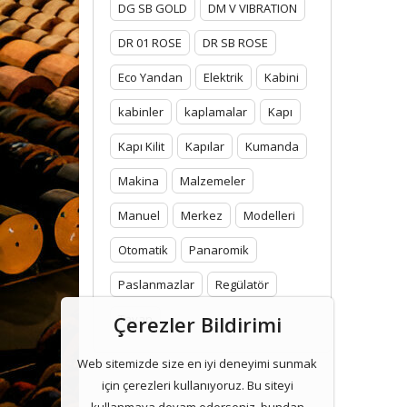
DG SB GOLD
DM V VIBRATION
DR 01 ROSE
DR SB ROSE
Eco Yandan
Elektrik
Kabini
kabinler
kaplamalar
Kapı
Kapı Kilit
Kapılar
Kumanda
Makina
Malzemeler
Manuel
Merkez
Modelleri
Otomatik
Panaromik
Paslanmazlar
Regülatör
Çerezler Bildirimi
Tavan
Web sitemizde size en iyi deneyimi sunmak
için çerezleri kullanıyoruz. Bu siteyi