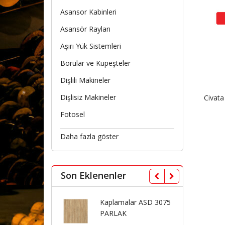
Asansor Kabinleri
Asansör Rayları
Aşırı Yük Sistemleri
Borular ve Kupeşteler
Dişlili Makineler
Dişlisiz Makineler
Civat
Fotosel
Daha fazla göster
Son Eklenenler
lamalar ASD 3096
Kaplamalar ASD 3075
AS
LAK
PARLAK