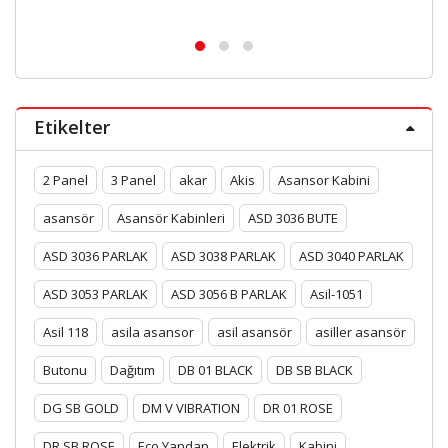
Etikelter
2 Panel
3 Panel
akar
Akis
Asansor Kabini
asansör
Asansör Kabinleri
ASD 3036 BUTE
ASD 3036 PARLAK
ASD 3038 PARLAK
ASD 3040 PARLAK
ASD 3053 PARLAK
ASD 3056 B PARLAK
Asil-1051
Asil 118
asila asansor
asil asansör
asiller asansör
Butonu
Dağıtım
DB 01 BLACK
DB SB BLACK
DG SB GOLD
DM V VIBRATION
DR 01 ROSE
DR SB ROSE
Eco Yandan
Elektrik
Kabini