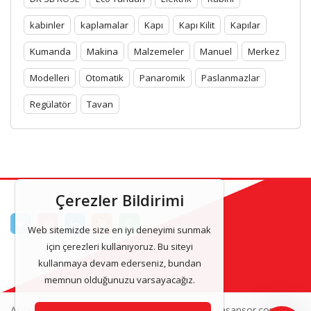
kabinler
kaplamalar
Kapı
Kapı Kilit
Kapılar
Kumanda
Makina
Malzemeler
Manuel
Merkez
Modelleri
Otomatik
Panaromik
Paslanmazlar
Regülatör
Tavan
Çerezler Bildirimi
Web sitemizde size en iyi deneyimi sunmak
için çerezleri kullanıyoruz. Bu siteyi
kullanmaya devam ederseniz, bundan
memnun olduğunuzu varsayacağız.
Asilasansor & Asansor Kabinleri 2025 www.asilasansor.com