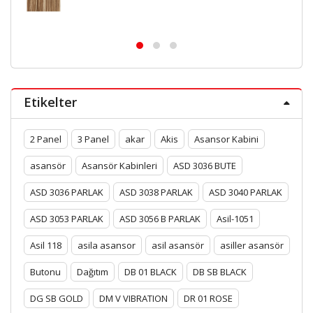
Etikelter
2 Panel
3 Panel
akar
Akis
Asansor Kabini
asansör
Asansör Kabinleri
ASD 3036 BUTE
ASD 3036 PARLAK
ASD 3038 PARLAK
ASD 3040 PARLAK
ASD 3053 PARLAK
ASD 3056 B PARLAK
Asil-1051
Asil 118
asila asansor
asil asansör
asiller asansör
Butonu
Dağıtım
DB 01 BLACK
DB SB BLACK
DG SB GOLD
DM V VIBRATION
DR 01 ROSE