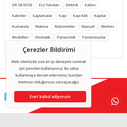
DR SB ROSE
Eco Yandan
Elektrik
Kabini
kabinler
kaplamalar
Kapı
Kapı Kilit
Kapılar
Kumanda
Makina
Malzemeler
Manuel
Merkez
Modelleri
Otomatik
Panaromik
Paslanmazlar
Çerezler Bildirimi
Regülatör
Tavan
Web sitemizde size en iyi deneyimi sunmak
için çerezleri kullanıyoruz. Bu siteyi
kullanmaya devam ederseniz, bundan
memnun olduğunuzu varsayacağız.
Evet kabul ediyorum