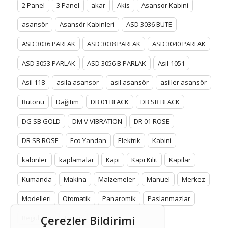
2 Panel
3 Panel
akar
Akis
Asansor Kabini
asansör
Asansör Kabinleri
ASD 3036 BUTE
ASD 3036 PARLAK
ASD 3038 PARLAK
ASD 3040 PARLAK
ASD 3053 PARLAK
ASD 3056 B PARLAK
Asil-1051
Asil 118
asila asansor
asil asansör
asiller asansör
Butonu
Dağıtım
DB 01 BLACK
DB SB BLACK
DG SB GOLD
DM V VIBRATION
DR 01 ROSE
DR SB ROSE
Eco Yandan
Elektrik
Kabini
kabinler
kaplamalar
Kapı
Kapı Kilit
Kapılar
Kumanda
Makina
Malzemeler
Manuel
Merkez
Modelleri
Otomatik
Panaromik
Paslanmazlar
Çerezler Bildirimi
Regülatör
Tavan