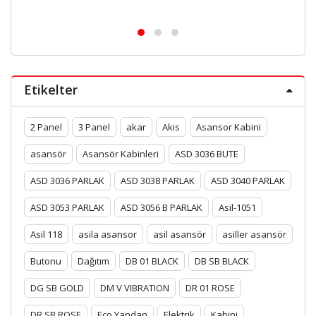
Etikelter
2 Panel
3 Panel
akar
Akis
Asansor Kabini
asansör
Asansör Kabinleri
ASD 3036 BUTE
ASD 3036 PARLAK
ASD 3038 PARLAK
ASD 3040 PARLAK
ASD 3053 PARLAK
ASD 3056 B PARLAK
Asil-1051
Asil 118
asila asansor
asil asansör
asiller asansör
Butonu
Dağıtım
DB 01 BLACK
DB SB BLACK
DG SB GOLD
DM V VIBRATION
DR 01 ROSE
DR SB ROSE
Eco Yandan
Elektrik
Kabini