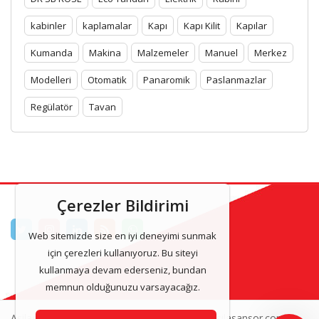
kabinler
kaplamalar
Kapı
Kapı Kilit
Kapılar
Kumanda
Makina
Malzemeler
Manuel
Merkez
Modelleri
Otomatik
Panaromik
Paslanmazlar
Regülatör
Tavan
Çerezler Bildirimi
Web sitemizde size en iyi deneyimi sunmak
için çerezleri kullanıyoruz. Bu siteyi
kullanmaya devam ederseniz, bundan
memnun olduğunuzu varsayacağız.
Asilasansor & Asansor Kabinleri 2025 www.asilasansor.com