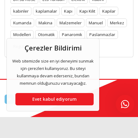
kabinler
kaplamalar
Kapı
Kapı Kilit
Kapılar
Kumanda
Makina
Malzemeler
Manuel
Merkez
Modelleri
Otomatik
Panaromik
Paslanmazlar
Çerezler Bildirimi
Regülatör
Tavan
Web sitemizde size en iyi deneyimi sunmak
için çerezleri kullanıyoruz. Bu siteyi
kullanmaya devam ederseniz, bundan
memnun olduğunuzu varsayacağız.
Evet kabul ediyorum
Asilasansor & Asansor Kabinleri 2025 www.asilasansor.com