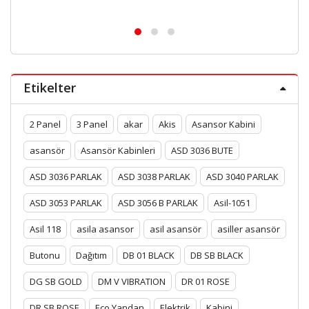
Etikelter
2 Panel
3 Panel
akar
Akis
Asansor Kabini
asansör
Asansör Kabinleri
ASD 3036 BUTE
ASD 3036 PARLAK
ASD 3038 PARLAK
ASD 3040 PARLAK
ASD 3053 PARLAK
ASD 3056 B PARLAK
Asil-1051
Asil 118
asila asansor
asil asansör
asiller asansör
Butonu
Dağıtım
DB 01 BLACK
DB SB BLACK
DG SB GOLD
DM V VIBRATION
DR 01 ROSE
DR SB ROSE
Eco Yandan
Elektrik
Kabini