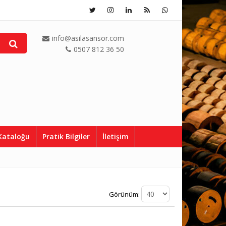
info@asilasansor.com
0507 812 36 50
Kataloğu
Pratik Bilgiler
İletişim
Görünüm: