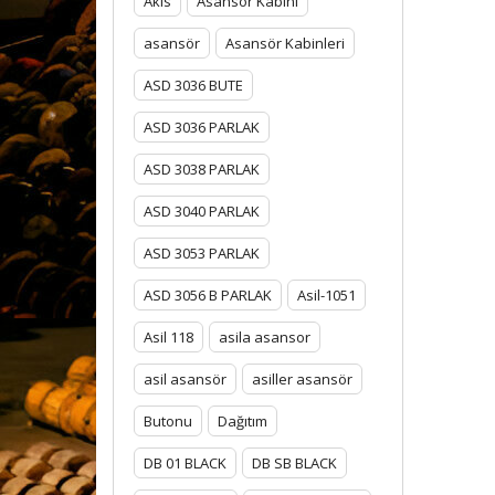
Akis
Asansor Kabini
asansör
Asansör Kabinleri
ASD 3036 BUTE
ASD 3036 PARLAK
ASD 3038 PARLAK
ASD 3040 PARLAK
ASD 3053 PARLAK
ASD 3056 B PARLAK
Asil-1051
Asil 118
asila asansor
asil asansör
asiller asansör
Butonu
Dağıtım
DB 01 BLACK
DB SB BLACK