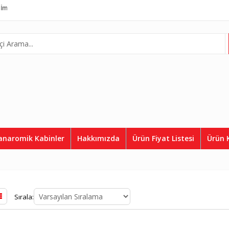
Asil Asansör
Complete Lift System
Telefon:
0507 812 36 50
anaromik Kabinler
Hakkımızda
Ürün Fiyat Listesi
Ürün 
Sırala: