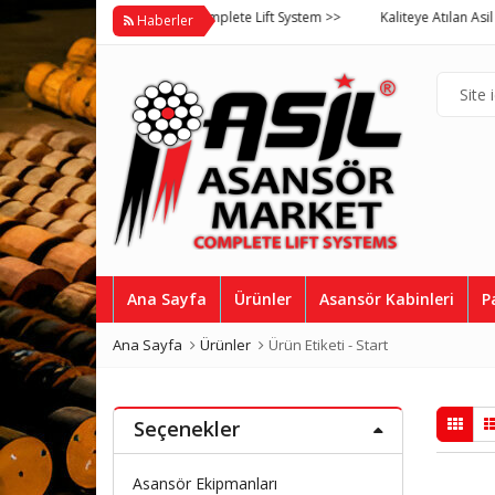
Asil Asansör Market Complete Lift System >>
Kaliteye Atılan Asil İmza, 
Haberler
Ana Sayfa
Ürünler
Asansör Kabinleri
P
Ana Sayfa
Ürünler
Ürün Etiketi -
Start
Seçenekler
Asansör Ekipmanları