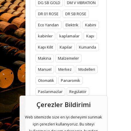
DG SB GOLD
DM V VIBRATION
DR 01 ROSE
DR SB ROSE
Eco Yandan
Elektrik
Kabini
kabinler
kaplamalar
Kapı
Kapı Kilit
Kapılar
Kumanda
Makina
Malzemeler
Manuel
Merkez
Modelleri
Otomatik
Panaromik
Paslanmazlar
Regülatör
Çerezler Bildirimi
Tavan
Web sitemizde size en iyi deneyimi sunmak
için çerezleri kullanıyoruz. Bu siteyi