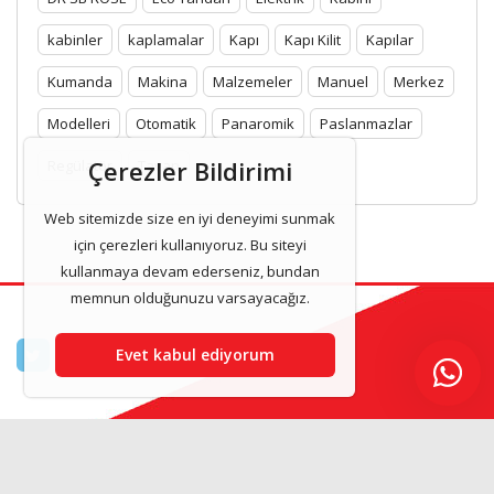
kabinler
kaplamalar
Kapı
Kapı Kilit
Kapılar
Kumanda
Makina
Malzemeler
Manuel
Merkez
Modelleri
Otomatik
Panaromik
Paslanmazlar
Çerezler Bildirimi
Regülatör
Tavan
Web sitemizde size en iyi deneyimi sunmak
için çerezleri kullanıyoruz. Bu siteyi
kullanmaya devam ederseniz, bundan
memnun olduğunuzu varsayacağız.
Evet kabul ediyorum
Asilasansor & Asansor Kabinleri 2025 www.asilasansor.com