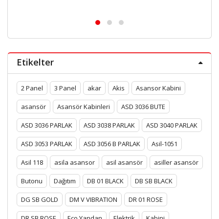
Etikelter
2 Panel
3 Panel
akar
Akis
Asansor Kabini
asansör
Asansör Kabinleri
ASD 3036 BUTE
ASD 3036 PARLAK
ASD 3038 PARLAK
ASD 3040 PARLAK
ASD 3053 PARLAK
ASD 3056 B PARLAK
Asil-1051
Asil 118
asila asansor
asil asansör
asiller asansör
Butonu
Dağıtım
DB 01 BLACK
DB SB BLACK
DG SB GOLD
DM V VIBRATION
DR 01 ROSE
DR SB ROSE
Eco Yandan
Elektrik
Kabini