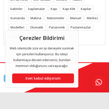
kabinler
kaplamalar
Kapı
Kapı Kilit
Kapılar
Kumanda
Makina
Malzemeler
Manuel
Merkez
Modelleri
Otomatik
Panaromik
Paslanmazlar
Çerezler Bildirimi
Regülatör
Tavan
Web sitemizde size en iyi deneyimi sunmak
için çerezleri kullanıyoruz. Bu siteyi
kullanmaya devam ederseniz, bundan
memnun olduğunuzu varsayacağız.
Evet kabul ediyorum
Asilasansor & Asansor Kabinleri 2025 www.asilasansor.com