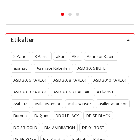
Etikelter
2 Panel
3 Panel
akar
Akis
Asansor Kabini
asansör
Asansör Kabinleri
ASD 3036 BUTE
ASD 3036 PARLAK
ASD 3038 PARLAK
ASD 3040 PARLAK
ASD 3053 PARLAK
ASD 3056 B PARLAK
Asil-1051
Asil 118
asila asansor
asil asansör
asiller asansör
Butonu
Dağıtım
DB 01 BLACK
DB SB BLACK
DG SB GOLD
DM V VIBRATION
DR 01 ROSE
DR SB ROSE
Eco Yandan
Elektrik
Kabini